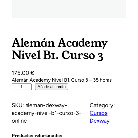
Alemán Academy
Nivel B1. Curso 3
175,00
€
Alemán Academy Nivel B1. Curso 3 – 35 horas
A
Añadir al carrito
l
e
SKU:
aleman-dexway-
Category:
m
academy-nivel-b1-curso-3-
Cursos
á
online
Dexway
n
A
Productos relacionados