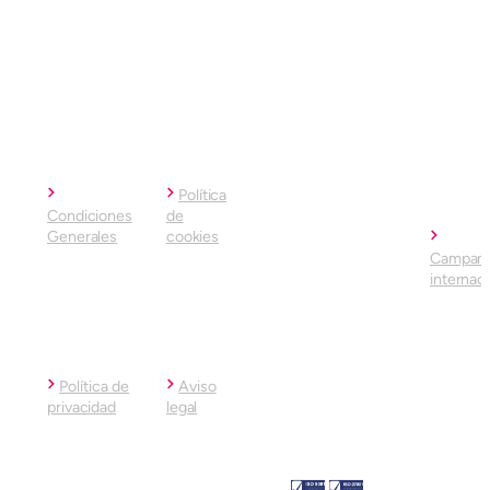
Política
Condiciones
de
Generales
cookies
Campam
internac
Política de
Aviso
privacidad
legal