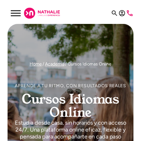
Saltar
al
contenido
Home
/
Academia
/
Cursos Idiomas Online
APRENDE A TU RITMO, CON RESULTADOS REALES
Cursos Idiomas
Online
Estudia desde casa, sin horarios y con acceso
24/7. Una plataforma online eficaz, flexible y
pensada para acompañarte en cada paso