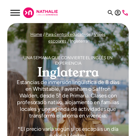
Saltar
al
contenido
Home
/
Para centros educativos
/
Viajes
escolares
/
Inglaterra
UNA SEMANA QUE CONVIERTE EL INGLÉS EN
EXPERIENCIA
Inglaterra
Estancias de inmersión lingüística de 8 días
en Whitstable, Faversham o Saffron
Walden, desde 5º de Primaria. Clases con
profesorado nativo, alojamiento en familias
locales y una agenda de actividades que
transforma el idioma en vivencia.
*El precio varía según si os escapáis un día
o dos a Londres