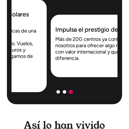
A
p
Impulsa el prestigio de tu centro
T
Más de 200 centros ya confían en
b
nosotros para ofrecer algo más: formación
d
con valor internacional y que marca la
p
diferencia.
Así lo han vivido