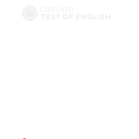
Oxford
English Test
Centro examinador
oficial en Valencia
Una forma más rápida, flexible y económica de
certificar tu nivel de inglés.
Sin pruebas eternas, sin precios desorbitados.
Con la fiabilidad de Oxford y toda la
comodidad de hacerlo en nuestro centro.