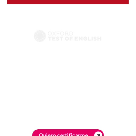
¿Necesitas
certificar tu nivel
de inglés?
Somos centro examinador oficial
del Oxford Test of English en
Valencia. Rápido, fiable y
reconocido. ¡Prepárate y
consigue tu título!
Quiero certificarme