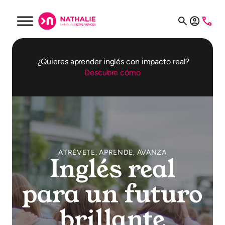
Saltar
al
contenido
¿Quieres aprender inglés con impacto real?
Descubre cómo
ATRÉVETE, APRENDE, AVANZA
Inglés real
para un futuro
brillante