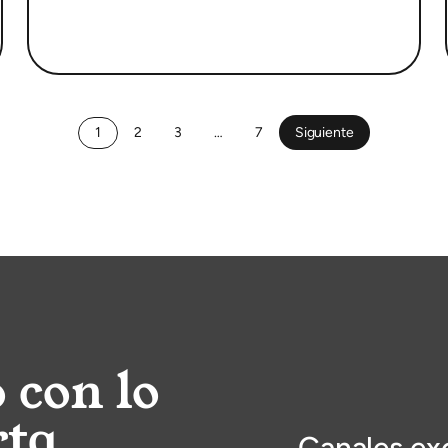
1
2
3
…
7
Siguiente
 con lo
rta
Canales ex