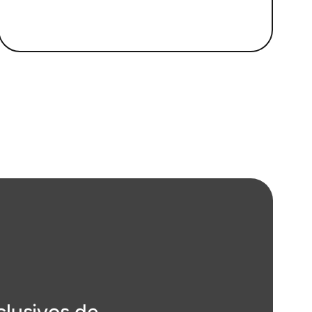
clusivos de