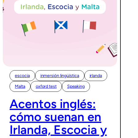
escocia
inmersión lingüística
irlanda
Malta
oxford test
Speaking
11/06/2026
Acentos inglés:
cómo suenan en
Irlanda, Escocia y