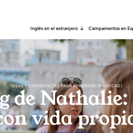
Inglés en el extranjero
Campamentos en Es
IDEAS Y EXPERIENCIAS PARA APRENDER (E VERDAD)
g de Nathalie:
con vida propi