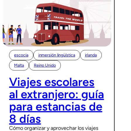
escocia
inmersión lingüística
irlanda
Malta
Reino Unido
28/02/2026
Viajes escolares
al extranjero: guía
para estancias de
8 días
Cómo organizar y aprovechar los viajes