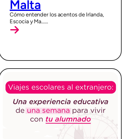
Malta
Cómo entender los acentos de Irlanda,
Escocia y Ma……