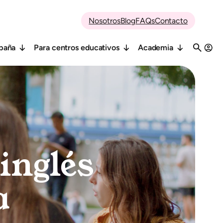
Nosotros
Blog
FAQs
Contacto
paña
Para centros educativos
Academia
 inglés
a