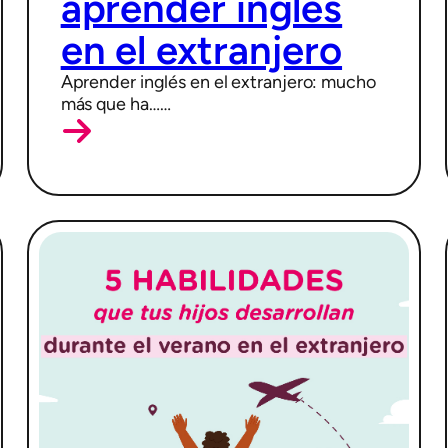
aprender inglés
en el extranjero
Aprender inglés en el extranjero: mucho
más que ha……