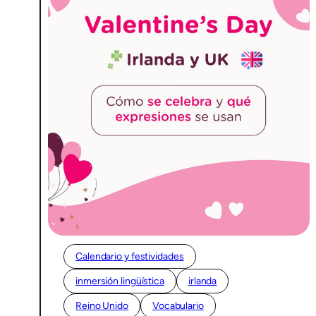
Calendario y festividades
inmersión lingüística
irlanda
Reino Unido
Vocabulario