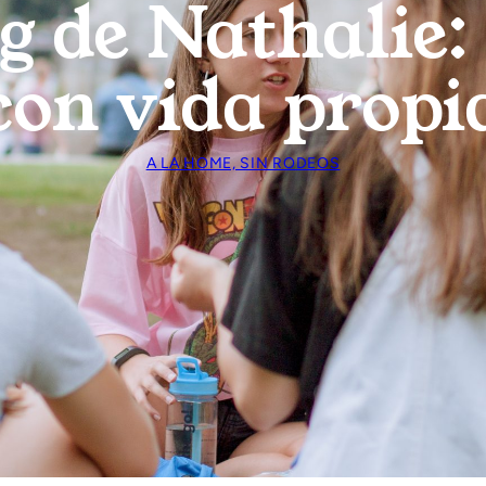
g de Nathalie:
con vida propi
A LA HOME, SIN RODEOS