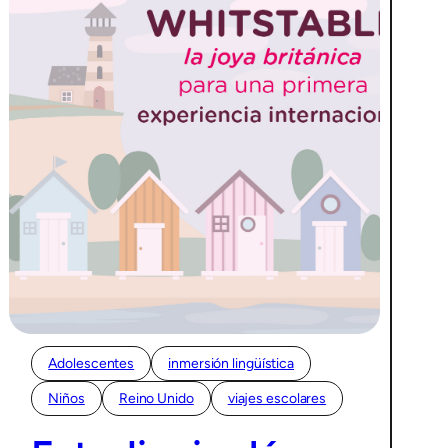
Adolescentes
inmersión lingüística
Niños
Reino Unido
viajes escolares
05/02/2026