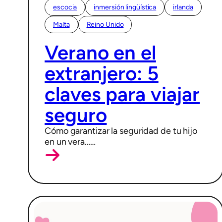
escocia
inmersión lingüística
irlanda
Malta
Reino Unido
10/03/2026
Verano en el
extranjero: 5
claves para viajar
seguro
Cómo garantizar la seguridad de tu hijo
en un vera……