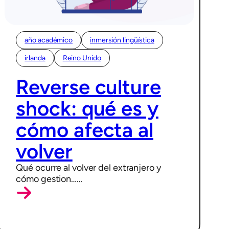
año académico
inmersión lingüística
irlanda
Reino Unido
12/03/2026
Reverse culture
shock: qué es y
cómo afecta al
volver
Qué ocurre al volver del extranjero y
cómo gestion……