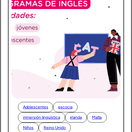
Adolescentes
escocia
inmersión lingüística
irlanda
Malta
Niños
Reino Unido