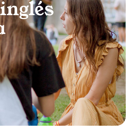
 inglés
a