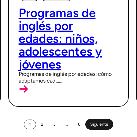
12/02/2026
Programas de
inglés por
edades: niños,
adolescentes y
jóvenes
Programas de inglés por edades: cómo
adaptamos cad……
1
2
3
…
6
Siguiente