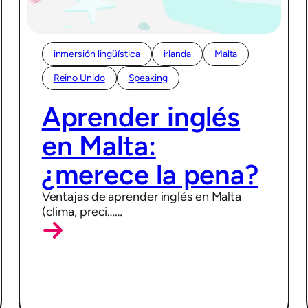
inmersión lingüística
irlanda
Malta
Reino Unido
Speaking
12/05/2026
Aprender inglés
en Malta:
¿merece la pena?
Ventajas de aprender inglés en Malta
(clima, preci……