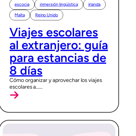
escocia
inmersión lingüística
irlanda
Malta
Reino Unido
28/02/2026
Viajes escolares
al extranjero: guía
para estancias de
8 días
Cómo organizar y aprovechar los viajes
escolares a……