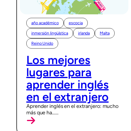
año académico
escocia
inmersión lingüística
irlanda
Malta
Reino Unido
23/06/2026
Los mejores
lugares para
aprender inglés
en el extranjero
Aprender inglés en el extranjero: mucho
más que ha……