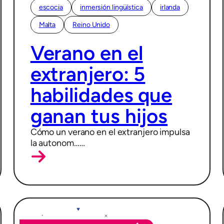
escocia
inmersión lingüística
irlanda
Malta
Reino Unido
05/03/2026
Verano en el
extranjero: 5
habilidades que
ganan tus hijos
Cómo un verano en el extranjero impulsa
la autonom……