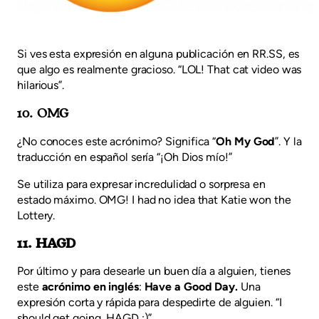
Si ves esta expresión en alguna publicación en RR.SS, es
que algo es realmente gracioso. “LOL! That cat video was
hilarious”.
10. OMG
¿No conoces este acrónimo? Significa “
Oh My God
”. Y la
traducción en español sería “¡Oh Dios mío!”
Se utiliza para expresar incredulidad o sorpresa en
estado máximo. OMG! I had no idea that Katie won the
Lottery.
11. HAGD
Por último y para desearle un buen día a alguien, tienes
este
acrónimo en inglés
:
Have a Good Day.
Una
expresión corta y rápida para despedirte de alguien. “I
should get going, HAGD :)”