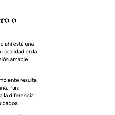
rra a
e ahí está una
 localidad en la
nsión amable
ambiente resulta
ña. Para
 la diferencia:
bicados.