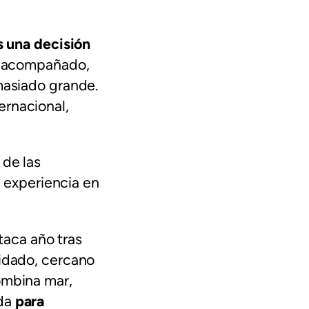
es una decisión
rá acompañado,
emasiado grande.
ernacional,
 de las
 experiencia en
aca año tras
uidado, cercano
ombina mar,
ada
para