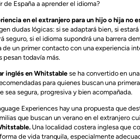
ir de España a aprender el idioma?
riencia
en el extranjero para un hijo o hija no 
gen dudas lógicas: si se adaptará bien, si esta
erá seguro, si el idioma supondrá una barrera d
 de un primer contacto con una experiencia int
s pesan todavía más.
ar inglés en Whitstable
se ha convertido en una
ecomendadas para quienes buscan una primera
ue sea segura, progresiva y bien acompañada.
nguage Experiences hay una propuesta que dest
amilias que buscan un verano en el extranjero c
hitstable.
Una localidad costera inglesa que c
a forma de vida tranquila, especialmente adecu