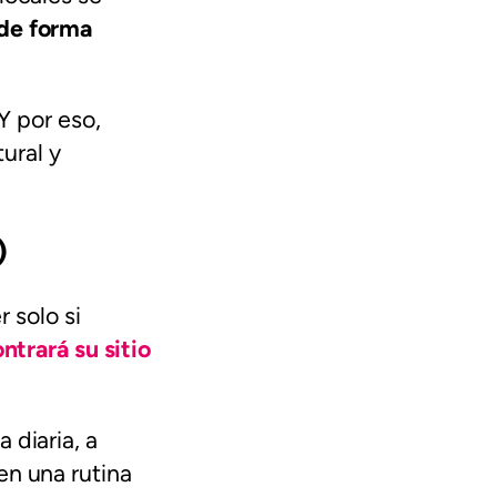
 de forma
 Y por eso,
ural y
)
r solo si
ntrará su sitio
 diaria, a
en una rutina