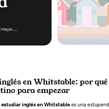
a
el mejor……
inglés en Whitstable: por qué 
stino para empezar
é
estudiar inglés en Whitstable
es una estupend