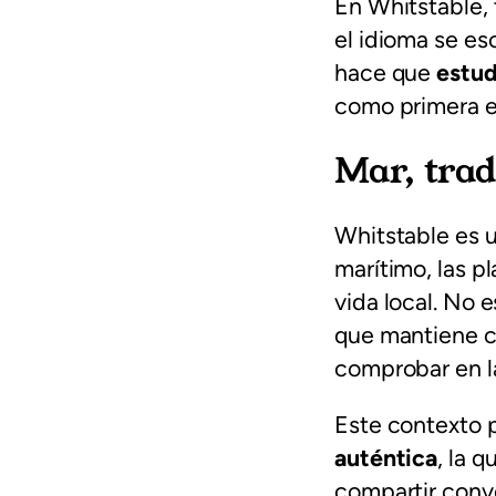
En Whitstable, 
el idioma se es
hace que
estud
como primera ex
Mar, trad
Whitstable es u
marítimo, las p
vida local. No 
que mantiene c
comprobar en l
Este contexto 
auténtica
, la 
compartir conve