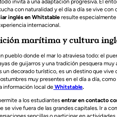
todo invita a una adaptación progresiva. El ent
cucha con naturalidad y el día a día se vive con 
iar inglés en Whitstable
resulte especialment
periencia internacional.
ición marítima y cultura ingl
n pueblo donde el mar lo atraviesa todo: el puer
layas de guijarros y una tradición pesquera muy 
es un decorado turístico, es un destino que vive 
ostumbres muy presentes en el día a día, como
a información local de
Whitstable
.
permite a los estudiantes
entrar en contacto con
que se vive fuera de las grandes capitales. Ir a co
rsaciones sencillas o participar en actividades 