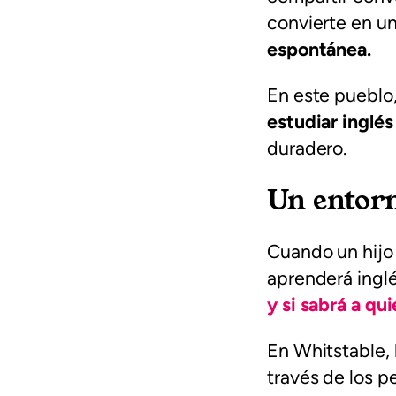
convierte en u
espontánea.
En este pueblo, 
estudiar inglé
duradero.
Un entor
Cuando un hijo o
aprenderá ingl
y si sabrá a q
En Whitstable, 
través de los p