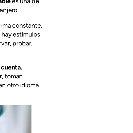
able
es una de
anjero.
orma constante,
o hay estímulos
var, probar,
 cuenta.
r, toman
n otro idioma