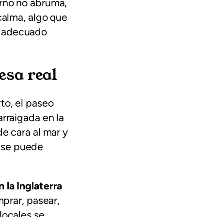
orno no abruma,
calma, algo que
e adecuado
esa real
to, el paseo
arraigada en la
de cara al mar y
 se puede
 la Inglaterra
mprar, pasear,
locales se