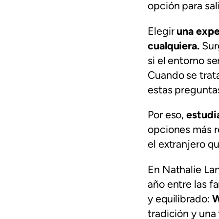
opción para sal
Elegir
una expe
cualquiera.
Sur
si el entorno s
Cuando se trata
estas pregunta
Por eso,
estudi
opciones más r
el extranjero q
En Nathalie La
año entre las f
y equilibrado:
W
tradición y un