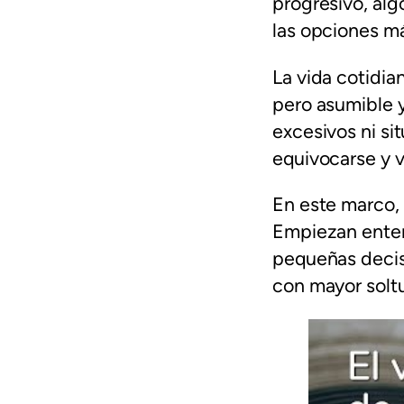
progresivo, alg
las opciones má
La vida cotidia
pero asumible y
excesivos ni si
equivocarse y vo
En este marco,
Empiezan enten
pequeñas decis
con mayor soltu