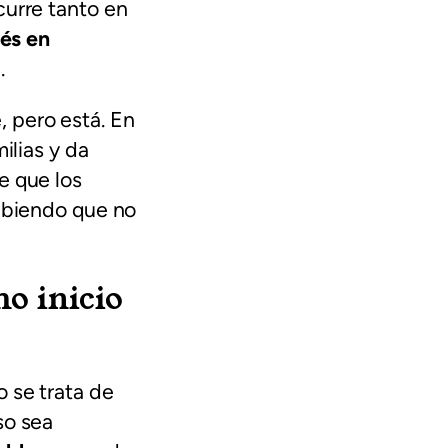
curre tanto en
lés en
.
 pero está. En
ilias y da
e que los
sabiendo que no
o inicio
 se trata de
so sea