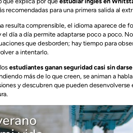
o que explica por qué
estudiar inglés en Whitst
s recomendadas para una primera salida al extr
na resulta comprensible, el idioma aparece de f
 el día a día permite adaptarse poco a poco. N
tuaciones que desborden; hay tiempo para obser
lver a intentarlo.
 los
estudiantes ganan seguridad casi sin darse
diendo más de lo que creen, se animan a habla
iones y descubren que pueden desenvolverse e
ra.