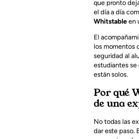
que pronto deja
el día a día co
Whitstable
en 
El acompañamie
los momentos cla
seguridad al al
estudiantes se 
están solos.
Por qué W
de una ex
No todas las ex
dar este paso. 