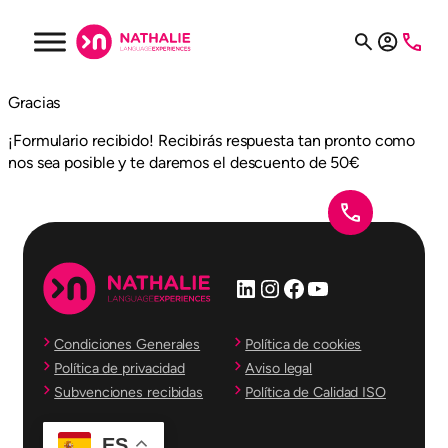
Saltar
al
contenido
Gracias
¡Formulario recibido! Recibirás respuesta tan pronto como
nos sea posible y te daremos el descuento de 50€
LinkedIn
Instagram
Facebook
YouTube
Condiciones Generales
Política de cookies
Política de privacidad
Aviso legal
Subvenciones recibidas
Política de Calidad ISO
ES