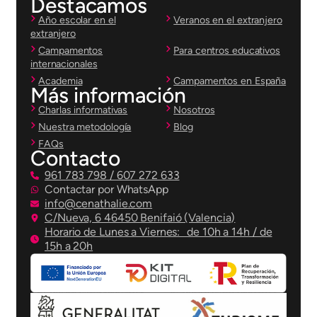
Destacamos
Año escolar en el
Veranos en el extranjero
extranjero
Campamentos
Para centros educativos
internacionales
Academia
Campamentos en España
Más información
Charlas informativas
Nosotros
Nuestra metodología
Blog
FAQs
Contacto
961 783 798 / 607 272 633
Contactar por WhatsApp
info@cenathalie.com
C/Nueva, 6 46450 Benifaió (Valencia)
Horario de Lunes a Viernes: de 10h a 14h / de
15h a 20h