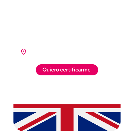
certificar tu nivel de inglés con una prueba
reconocida internacionalmente.
Sin pruebas eternas ni procesos
complicados.
Con la garantía de Oxford y la comodidad
de realizar el examen en nuestro centro.
Dirección de la sede Benifaió
Quiero certificarme