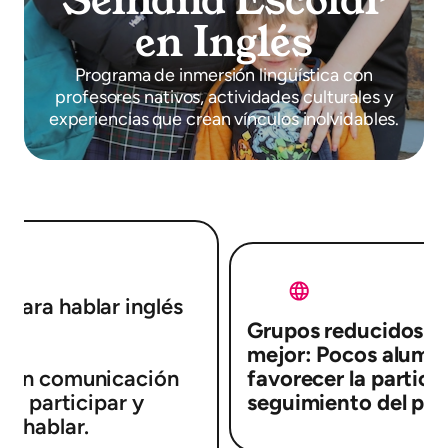
Semana Escolar
en Inglés
Programa de inmersión lingüística con
profesores nativos, actividades culturales y
experiencias que crean vínculos inolvidables.
para hablar inglés
Grupos reducidos p
mejor: Pocos alumno
s en comunicación
favorecer la partici
ar, participar y
seguimiento del pro
al hablar.