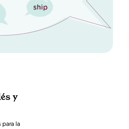
és y
 para la