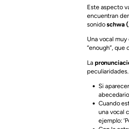
Este aspecto va
encuentran dent
sonido
schwa (
Una vocal muy di
“enough”, que 
La
pronunciaci
peculiaridades
Si aparecen
abecedario.
Cuando est
una vocal 
ejemplo: ‘Pe