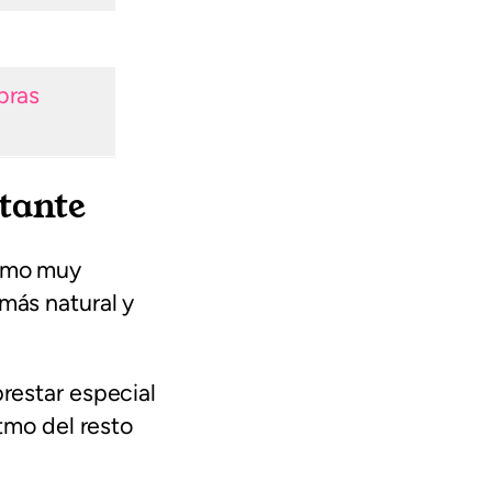
bras
tante
itmo muy
 más natural y
prestar especial
itmo del resto