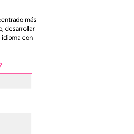
 centrado más
, desarrollar
l idioma con
?