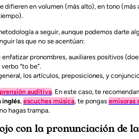
e difieren en volumen (más alto), en tono (más
tiempo).
metodología a seguir, aunque podemos darte al
inguir las que no se acentúan:
enfatizar pronombres, auxiliares positivos (doe
l verbo “to be”
.
eneral, los artículos, preposiciones, y conjunci
prensión auditiva
. En este caso, te recomenda
 inglés
,
escuches música
, te pongas
emisoras 
 no hagas trampa.
ojo con la pronunciación de la