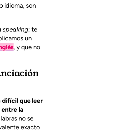
o idioma, son
u
speaking
; te
ublicamos un
nglés
, y que no
unciación
difícil que leer
 entre la
labras no se
valente exacto