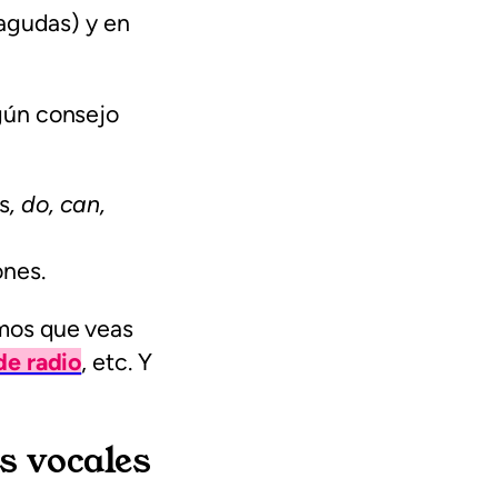
 agudas) y en
gún consejo
s
, do, can,
ones.
mos que veas
de radio
, etc. Y
s vocales