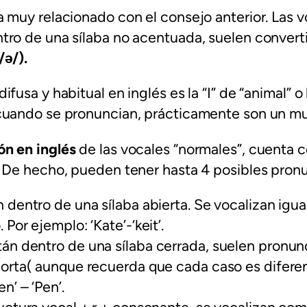
 muy relacionado con el consejo anterior. Las v
ro de una sílaba no acentuada, suelen converti
/ə/).
fusa y habitual en inglés es la “I” de “animal” o 
cuando se pronuncian, prácticamente son un mu
ón en inglés
de las vocales “normales”, cuenta c
. De hecho, pueden tener hasta 4 posibles pron
 dentro de una sílaba abierta. Se vocalizan igua
 Por ejemplo: ‘Kate’-‘keit’.
án dentro de una sílaba cerrada, suelen pronu
corta( aunque recuerda que cada caso es diferen
n’ – ‘Pen’.