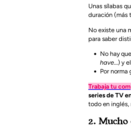
Unas sílabas qu
duración (más 
No existe una 
para saber dist
No hay que 
have
…) y e
Por norma g
Trabaja tu com
series de TV en
todo en inglés,
2. Mucho 