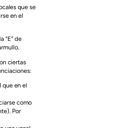
ocales que se
rse en el
la “E” de
rmullo.
on ciertas
unciaciones:
l que en el
nciarse como
te). Por