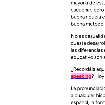
mayoría de est
escuchar, pero
buena noticia e
buena metodol
No es casualid
cuesta desarrol
las diferencias 
educativo son s
¿Recordáis aqu
speaking
? Hoy 
La pronunciació
a cualquier his
español, la form