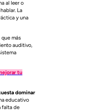
 al leer o
hablar. La
áctica y una
s que más
iento auditivo,
 sistema
mejorar tu
cuesta dominar
ema educativo
 falta de