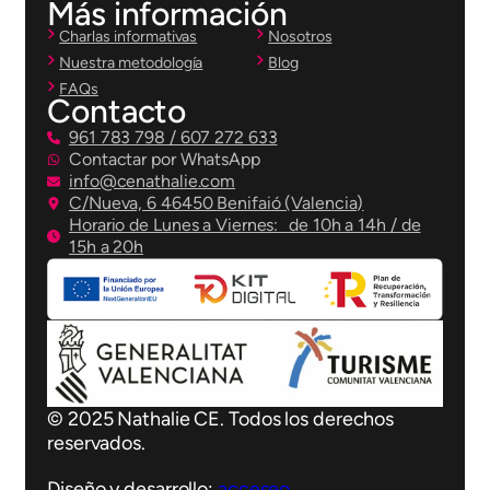
Más información
Charlas informativas
Nosotros
Nuestra metodología
Blog
FAQs
Contacto
961 783 798 / 607 272 633
Contactar por WhatsApp
info@cenathalie.com
C/Nueva, 6 46450 Benifaió (Valencia)
Horario de Lunes a Viernes: de 10h a 14h / de
15h a 20h
© 2025 Nathalie CE. Todos los derechos
reservados.
Diseño y desarrollo:
acceseo