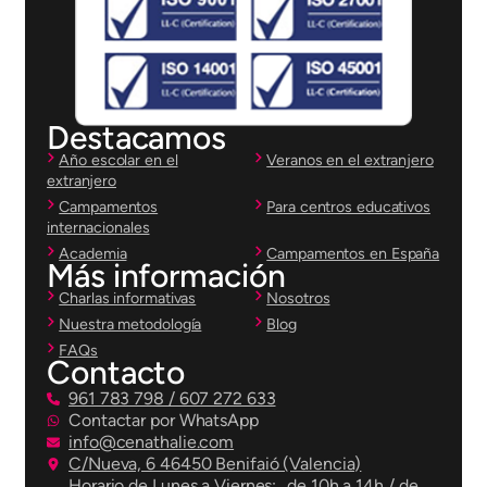
Destacamos
Año escolar en el
Veranos en el extranjero
extranjero
Campamentos
Para centros educativos
internacionales
Academia
Campamentos en España
Más información
Charlas informativas
Nosotros
Nuestra metodología
Blog
FAQs
Contacto
961 783 798 / 607 272 633
Contactar por WhatsApp
info@cenathalie.com
C/Nueva, 6 46450 Benifaió (Valencia)
Horario de Lunes a Viernes: de 10h a 14h / de