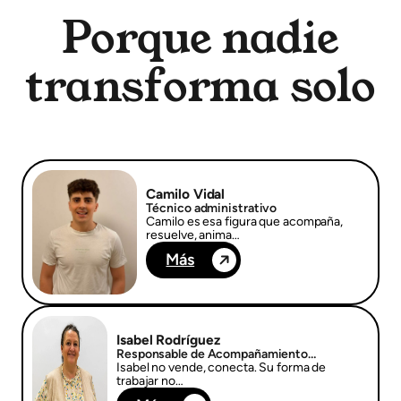
Porque nadie
transforma solo
Camilo Vidal
Técnico administrativo
Camilo es esa figura que acompaña,
resuelve, anima…
Más
Isabel Rodríguez
Responsable de Acompañamiento
Educativo en Estancias de Inmersión
Isabel no vende, conecta. Su forma de
Lingüística
trabajar no…