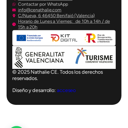
Contactar por WhatsApp
info@cenathalie.com
C/Nueva, 6 46450 Benifaió (Valencia)
Horario de Lunes a Viernes: de 10h a 14h / de
15h a 20h
© 2025 Nathalie CE. Todos los derechos
reservados.
Diseño y desarrollo:
acceseo