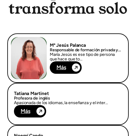
transforma solo
Mª Jesús Palanca
Responsable de formación privada y
subvencionada
María Jesús es ese tipo de persona
que hace que to…
Más
Tatiana Martinet
Profesora de inglés
Apasionada de los idiomas, la enseñanza y el inter…
Más
Noemí Cando