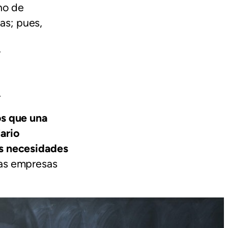
no de
as; pues,
y
l
os que una
ario
as necesidades
las empresas