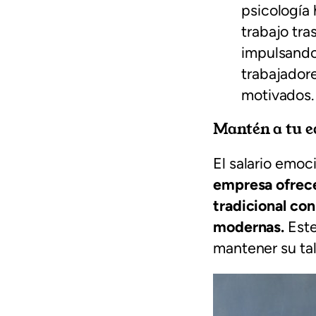
psicología
trabajo tra
impulsando 
trabajador
motivados.
Mantén a tu e
El salario emoc
empresa ofrece
tradicional co
modernas.
Este
mantener su tal