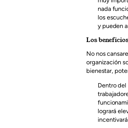
muy import
nada funcio
los escuch
y pueden af
Los beneficios
No nos cansare
organización s
bienestar, pote
Dentro del 
trabajadore
funcionami
logrará ele
incentivar