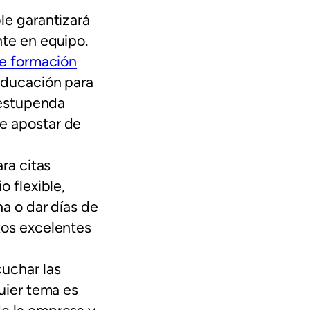
le garantizará
nte en equipo.
e formación
educación para
 estupenda
e apostar de
ra citas
o flexible,
a o dar días de
tos excelentes
uchar las
uier tema es