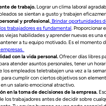
nte de trabajo
.
Lograr un clima laboral agradab
pleados se sientan a gusto y trabajen eficazme
personal y profesional.
Brindar oportunidades d
 los trabajadores es fundamental
. Proporcionar 
las viejas habilidades y aprender nuevas es una
antener a tu equipo motivado. Es el momento d
a empresas.
idad con la vida personal
.
Ofrecer días libres pa
ara atender asuntos personales, tener un horari
e los empleados teletrabajen una vez a la seman
 para cumplir con ciertos objetivos son elemen
r en un salario emocional atractivo.
ión en la toma de decisiones de la empresa.
Esc
e los trabajadores antes de decidir sobre cualq