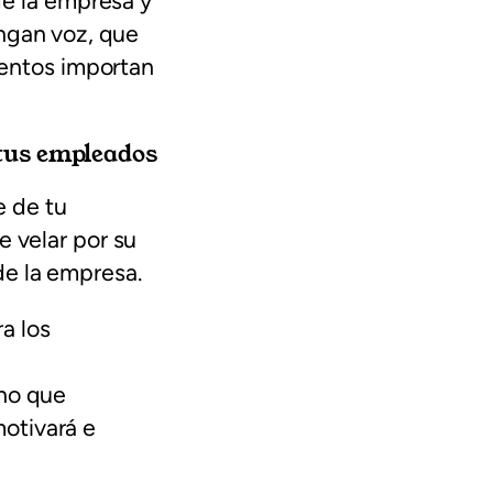
e la empresa y
engan voz, que
ientos importan
 tus empleados
e de tu
e velar por su
de la empresa.
a los
ino que
motivará e