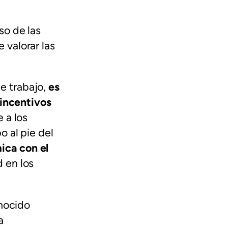
so de las
 valorar las
e trabajo,
es
 incentivos
 a los
o al pie del
ica con el
 en los
nocido
a