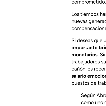
comprometido
Los tiempos han
nuevas generac
compensaciones
Si deseas que 
importante brin
monetarios.
Si
trabajadores
sa
cañón, es rec
salario emocio
puestos de trab
Según Abra
como uno d