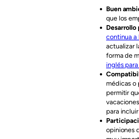
Buen ambie
que los em
Desarrollo 
continua a
actualizar 
forma de m
inglés par
Compatibil
médicas o p
permitir qu
vacaciones
para inclui
Participac
opiniones d