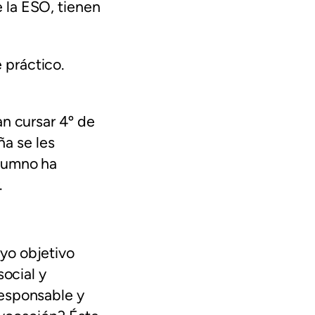
 la ESO, tienen
 práctico.
an cursar 4º de
ña se les
alumno ha
.
yo objetivo
social y
responsable y