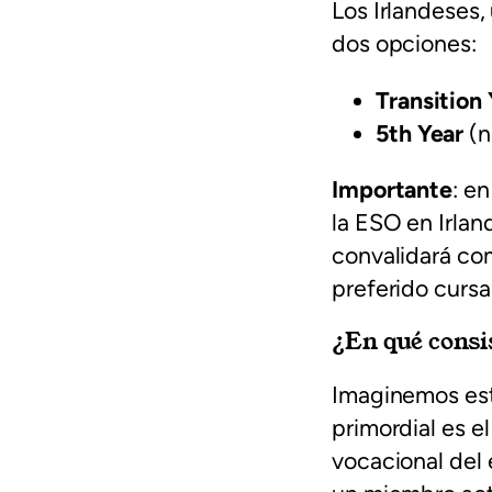
Los Irlandeses
dos opciones:
Transition 
5th Year
(n
Importante
: e
la ESO en Irland
convalidará co
preferido cursar
¿En qué consis
Imaginemos est
primordial es e
vocacional del