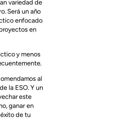
an variedad de
ro. Será un año
ctico enfocado
 proyectos en
áctico y menos
frecuentemente.
comendamos al
 de la ESO. Y un
vechar este
mo, ganar en
éxito de tu