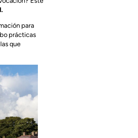
 vocación? Éste
.
amación para
abo prácticas
 las que