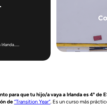
n
a Irlanda……
to para que tu hijo/a vaya a Irlanda es 4º de 
ión de
“Transition Year”
. Es un curso más práctic