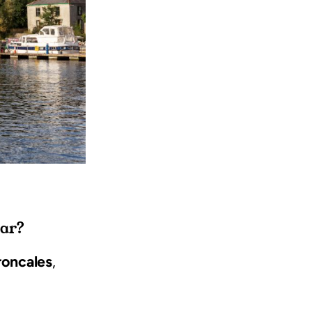
ear?
roncales
,