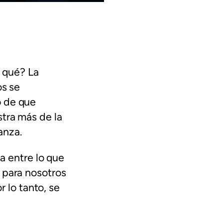
r qué? La
os se
o de que
tra más de la
anza.
za entre lo que
 para nosotros
r lo tanto, se