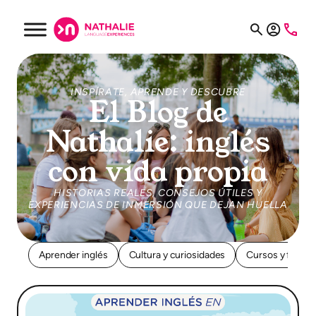
INSPÍRATE, APRENDE Y DESCUBRE
El Blog de
Nathalie: inglés
con vida propia
HISTORIAS REALES, CONSEJOS ÚTILES Y
EXPERIENCIAS DE INMERSIÓN QUE DEJAN HUELLA
Aprender inglés
Cultura y curiosidades
Cursos y forma