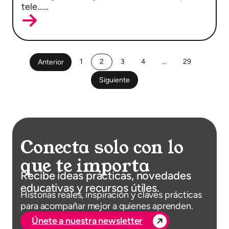
tele……
1
2
3
4
…
29
Anterior
Siguiente
Conecta solo con lo
que te importa
Recibe ideas prácticas, novedades
educativas y recursos útiles.
Historias reales, inspiración y claves prácticas
para acompañar mejor a quienes aprenden.
Únete a nuestra newsletter