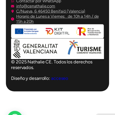
Contactar por WhatsApp
info@cenathalie.com
C/Nueva, 6 46450 Benifaió (Valencia)
Horario de Lunes a Viernes: de 10h a 14h / de
15h a 20h
© 2025 Nathalie CE. Todos los derechos
reservados.
Diseño y desarrollo:
acceseo